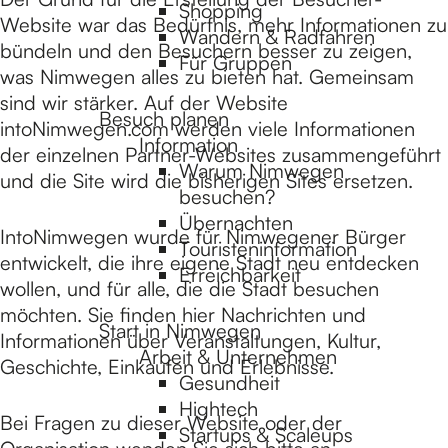
Shopping
p
Website war das Bedürfnis, mehr Informationen zu
Wandern & Radfahren
a
bündeln und den Besuchern besser zu zeigen,
Für Gruppen
g
was Nimwegen alles zu bieten hat. Gemeinsam
e
sind wir stärker. Auf der Website
Besuch planen
intoNimwegen.com werden viele Informationen
Information
der einzelnen Partner-Websites zusammengeführt
Warum Nimwegen
und die Site wird die bisherigen Sites ersetzen.
besuchen?
Übernachten
IntoNimwegen wurde für Nimwegener Bürger
Touristeninformation
entwickelt, die ihre eigene Stadt neu entdecken
Erreichbarkeit
wollen, und für alle, die die Stadt besuchen
möchten. Sie finden hier Nachrichten und
Start in Nimwegen
Informationen über Veranstaltungen, Kultur,
Arbeit & Unternehmen
Geschichte, Einkaufen und Erlebnisse.
Gesundheit
Hightech
Bei Fragen zu dieser Website oder der
Startups & Scaleups