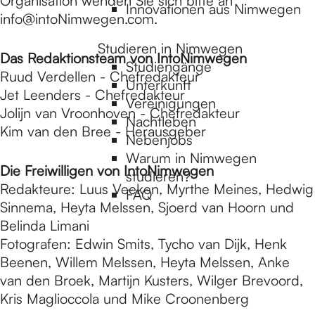
Organisation wenden Sie sich bitte an
Innovationen aus Nimwegen
info@intoNimwegen.com.
Studieren in Nimwegen
Das Redaktionsteam von IntoNimwegen
Studiengänge
Ruud Verdellen - Chefredakteur
Unterkunft
Jet Leenders - Chefredakteur
Vereinigungen
Jolijn van Vroonhoven - Chefredakteur
Nachtleben
Kim van den Bree - Herausgeber
Nebenjobs
Warum in Nimwegen
Die Freiwilligen von IntoNimwegen
studieren?
Redakteure: Luus Veeken, Myrthe Meines, Hedwig
FAQ
Sinnema, Heyta Melssen, Sjoerd van Hoorn und
Belinda Limani
Fotografen: Edwin Smits, Tycho van Dijk, Henk
Beenen, Willem Melssen, Heyta Melssen, Anke
van den Broek, Martijn Kusters, Wilger Brevoord,
Kris Maglioccola und Mike Croonenberg