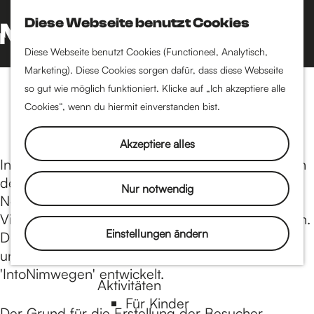
Kultur
Diese Webseite benutzt Cookies
Literatur
S
Filmkunst
u
G
M
Diese Webseite benutzt Cookies (Functioneel, Analytisch,
Museen & Kunst
c
e
Marketing). Diese Cookies sorgen dafür, dass diese Webseite
e
Bühnen
h
h
so gut wie möglich funktioniert. Klicke auf „Ich akzeptiere alle
Über diese Website
n
Musik
e
e
Cookies“, wenn du hiermit einverstanden bist.
Festivals
ü
n
n
S
Akzeptiere alles
Essen & Trinken
i
IntoNimwegen ist von einigen wichtigen Akteuren
Restaurants
e
der Stadt ins Leben gerufen worden: Cultuur
Nur notwendig
Mittagessen
z
Netwerk Nimwegen, Huis voor de Binnenstad,
Frühstücken
u
Visit Arnhem Nimwegen und die Stadt Nimwegen.
Kaffee
r
Einstellungen ändern
Diese Partner haben sich zusammengeschlossen
High tea
H
und haben gemeinsam die Website
o
'IntoNimwegen' entwickelt.
Aktivitäten
m
Für Kinder
e
Der Grund für die Erstellung der Besucher-