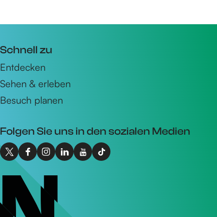
Schnell zu
Entdecken
Sehen & erleben
Besuch planen
Folgen Sie uns in den sozialen Medien
X
F
I
L
Y
T
I
a
n
i
o
i
n
c
s
n
u
k
t
e
t
k
T
T
o
b
a
e
u
o