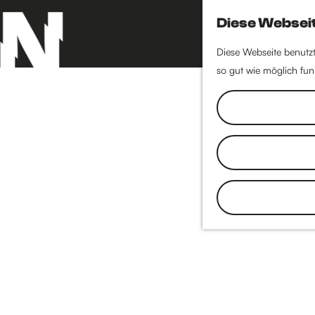
Diese Webseit
Diese Webseite benutzt
so gut wie möglich funk
G
e
h
e
n