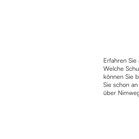
S
i
e
Erfahren Sie
Welche Schul
z
können Sie 
Sie schon an
über Nimwege
u
r