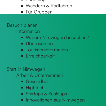
Wandern & Radfahren
Für Gruppen
Besuch planen
Information
Warum Nimwegen besuchen?
Übernachten
Touristeninformation
Erreichbarkeit
Start in Nimwegen
Arbeit & Unternehmen
Gesundheit
Hightech
Startups & Scaleups
Innovationen aus Nimwegen