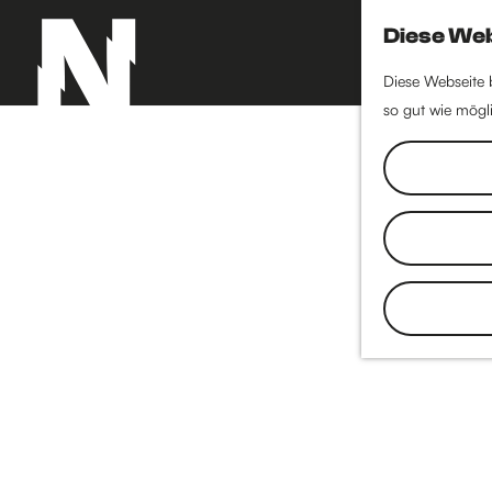
Diese Web
Diese Webseite 
so gut wie mögli
G
e
h
e
n