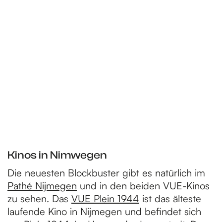
H
o
m
e
p
Kinos in Nimwegen
Die neuesten Blockbuster gibt es natürlich im
a
Pathé Nijmegen
und in den beiden VUE-Kinos
zu sehen. Das
VUE Plein 1944
ist das älteste
g
laufende Kino in Nijmegen und befindet sich