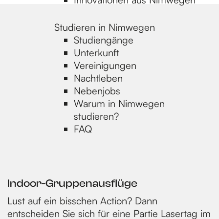
H
Studieren in Nimwegen
o
Studiengänge
Unterkunft
Vereinigungen
m
Nachtleben
Nebenjobs
e
Warum in Nimwegen
studieren?
FAQ
p
a
Indoor-Gruppenausflüge
Lust auf ein bisschen Action? Dann
g
entscheiden Sie sich für eine Partie Lasertag im