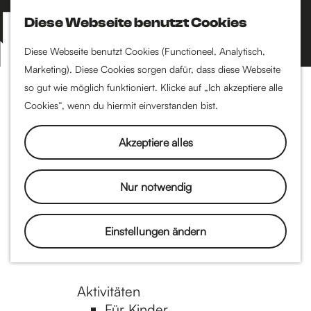
Kultur
Diese Webseite benutzt Cookies
S
Literatur
u
Filmkunst
M
Diese Webseite benutzt Cookies (Functioneel, Analytisch,
c
Museen & Kunst
Marketing). Diese Cookies sorgen dafür, dass diese Webseite
e
G
h
Bühnen
so gut wie möglich funktioniert. Klicke auf „Ich akzeptiere alle
n
e
Musik
Cookies“, wenn du hiermit einverstanden bist.
ü
n
Festivals
e
Akzeptiere alles
Essen & Trinken
Restaurants
h
Nur notwendig
Mittagessen
Frühstücken
e
Einstellungen ändern
Kaffee
High tea
n
Aktivitäten
Für Kinder