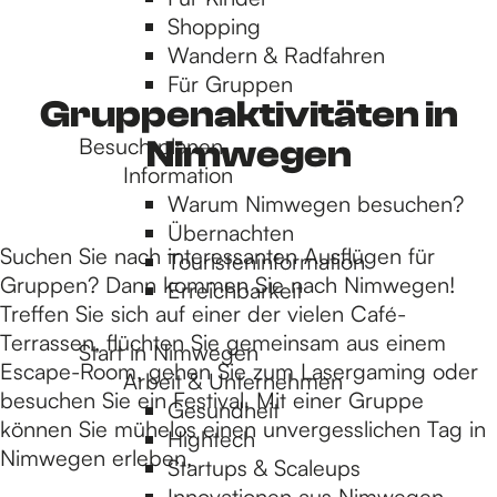
Shopping
S
Wandern & Radfahren
Für Gruppen
i
Gruppenaktivitäten in
Besuch planen
Nimwegen
Information
e
Warum Nimwegen besuchen?
Übernachten
Suchen Sie nach interessanten Ausflügen für
Touristeninformation
z
Gruppen? Dann kommen Sie nach Nimwegen!
Erreichbarkeit
Treffen Sie sich auf einer der vielen Café-
u
Terrassen, flüchten Sie gemeinsam aus einem
Start in Nimwegen
Escape-Room, gehen Sie zum Lasergaming oder
Arbeit & Unternehmen
besuchen Sie ein Festival. Mit einer Gruppe
Gesundheit
r
können Sie mühelos einen unvergesslichen Tag in
Hightech
Nimwegen erleben.
Startups & Scaleups
Innovationen aus Nimwegen