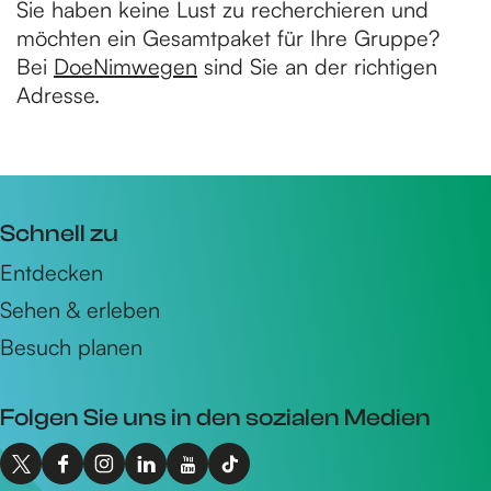
Sie haben keine Lust zu recherchieren und
möchten ein Gesamtpaket für Ihre Gruppe?
Bei
DoeNimwegen
sind Sie an der richtigen
Adresse.
Schnell zu
Entdecken
Sehen & erleben
Besuch planen
Folgen Sie uns in den sozialen Medien
X
F
I
L
Y
T