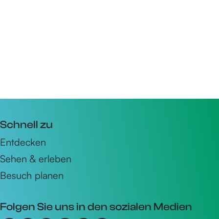
Schnell zu
Entdecken
Sehen & erleben
Besuch planen
Folgen Sie uns in den sozialen Medien