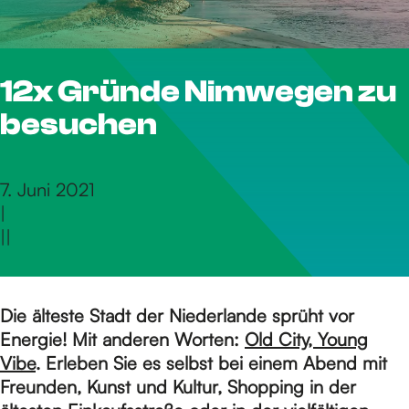
S
12x Gründe Nimwegen zu
i
besuchen
e
7. Juni 2021
|
z
|
|
u
Die älteste Stadt der Niederlande sprüht vor
Energie! Mit anderen Worten:
Old City, Young
r
Vibe
. Erleben Sie es selbst bei einem Abend mit
Freunden, Kunst und Kultur, Shopping in der