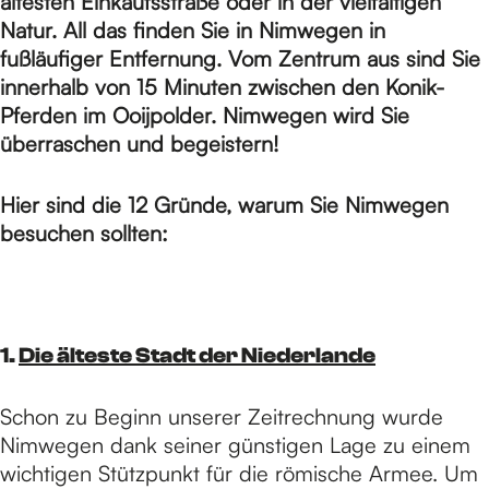
H
ältesten Einkaufsstraße oder in der vielfältigen
Natur. All das finden Sie in Nimwegen in
fußläufiger Entfernung. Vom Zentrum aus sind Sie
o
innerhalb von 15 Minuten zwischen den Konik-
Pferden im Ooijpolder. Nimwegen wird Sie
überraschen und begeistern!
m
Hier sind die 12 Gründe, warum Sie Nimwegen
e
besuchen sollten:
p
1.
Die älteste Stadt der Niederlande
a
Schon zu Beginn unserer Zeitrechnung wurde
Nimwegen dank seiner günstigen Lage zu einem
g
wichtigen Stützpunkt für die römische Armee. Um