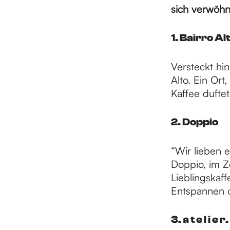
H
sich verwöhn
o
1. Bairro Al
Versteckt hi
m
Alto. Ein Or
Kaffee duftet
e
2. Doppio
p
“Wir lieben e
Doppio, im Z
Lieblingskaf
a
Entspannen 
g
3. a t e l i e r.