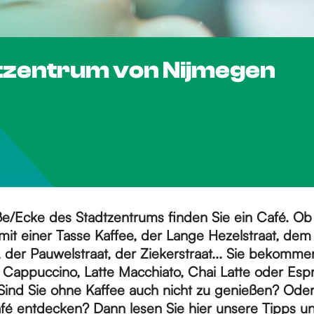
dtzentrum von Nijmegen
aße/Ecke des Stadtzentrums finden Sie ein Café. O
mit einer Tasse Kaffee, der Lange Hezelstraat, dem
 der Pauwelstraat, der Ziekerstraat... Sie bekomme
n Cappuccino, Latte Macchiato, Chai Latte oder Esp
nd Sie ohne Kaffee auch nicht zu genießen? Oder
fé entdecken? Dann lesen Sie hier unsere Tipps un