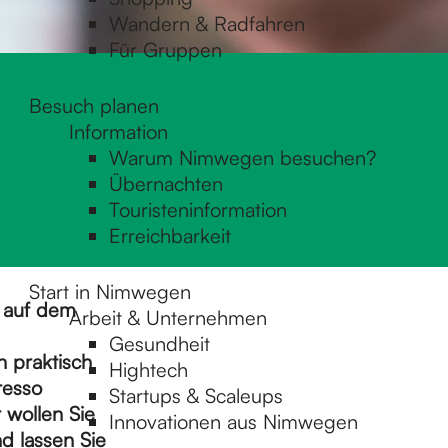
Wandern & Radfahren
Für Gruppen
Besuch planen
Information
Warum Nimwegen besuchen?
Übernachten
Touristeninformation
Erreichbarkeit
Start in Nimwegen
b auf dem
Arbeit & Unternehmen
Gesundheit
n praktisch
Hightech
resso
Startups & Scaleups
 wollen Sie
Innovationen aus Nimwegen
d lassen Sie