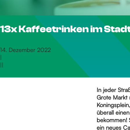
S
13x Kaffeetrinken im Sta
i
e
14. Dezember 2022
|
|
|
z
u
In jeder Str
Grote Markt 
Koningsplein,
r
überall eine
bekommen! Si
ein neues Ca