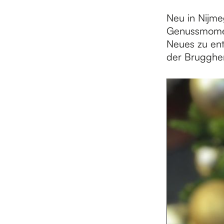
Neu in Nijmeg
e
Genussmoment
Neues zu en
der Brugghen