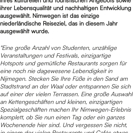
H
ihres kulturellen und touristischen Angebots sowie
ihrer Lebensqualität und nachhaltigen Entwicklung
ausgewählt. Nimwegen ist das einzige
o
niederländische Reiseziel, das in diesem Jahr
ausgewählt wurde.
m
"Eine große Anzahl von Studenten, unzählige
Veranstaltungen und Festivals, einzigartige
e
Hotspots und gemütliche Restaurants sorgen für
eine noch nie dagewesene Lebendigkeit in
Nijmegen. Stecken Sie Ihre Füße in den Sand am
p
Stadtstrand an der Waal oder entspannen Sie sich
auf einer der vielen Terrassen. Eine große Auswahl
an Kettengeschäften und kleinen, einzigartigen
a
Spezialgeschäften machen Ihr Nimwegen-Erlebnis
komplett, ob Sie nun einen Tag oder ein ganzes
g
Wochenende hier sind. Und vergessen Sie nicht,
in einem der vielen Restaurants und Cafés etwas