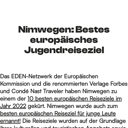
S
i
Nimwegen: Bestes
europäisches
e
Jugendreiseziel
z
Das EDEN-Netzwerk der Europäischen
Kommission und die renommierten Verlage Forbes
u
und Condé Nast Traveler haben Nimwegen zu
einem der
10 besten europäischen Reiseziele im
Jahr 2022
gekürt. Nimwegen wurde auch zum
r
besten europäischen Reiseziel für junge Leute
ernannt!
Die Reiseziele wurden auf der Grundlage