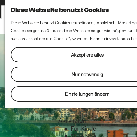
Literatur
Diese Webseite benutzt Cookies
S
Filmkunst
u
Museen & Kunst
M
Diese Webseite benutzt Cookies (Functioneel, Analytisch, Marketing
c
Bühnen
Cookies sorgen dafür, dass diese Webseite so gut wie möglich funkti
e
G
h
Musik
auf „Ich akzeptiere alle Cookies“, wenn du hiermit einverstanden bis
n
e
Festivals
ü
n
Akzeptiere alles
e
Essen & Trinken
Restaurants
Nur notwendig
Mittagessen
h
Frühstücken
Einstellungen ändern
Kaffee
e
High tea
Aktivitäten
n
Für Kinder
Shopping