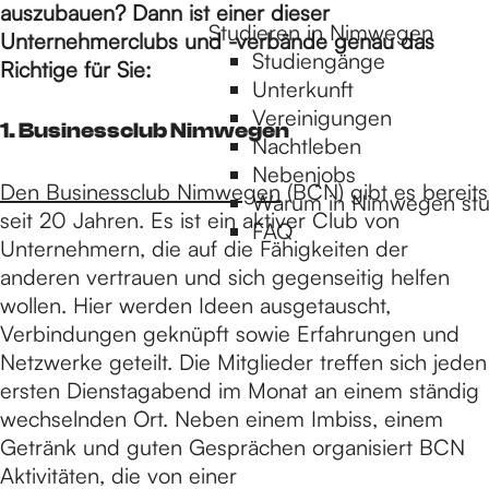
H
auszubauen? Dann ist einer dieser
Studieren in Nimwegen
Unternehmerclubs und -verbände genau das
Studiengänge
Richtige für Sie:
o
Unterkunft
Vereinigungen
1. Businessclub Nimwegen
Nachtleben
m
Nebenjobs
Den Businessclub Nimwegen
(BCN) gibt es bereits
Warum in Nimwegen stu
seit 20 Jahren. Es ist ein aktiver Club von
e
FAQ
Unternehmern, die auf die Fähigkeiten der
anderen vertrauen und sich gegenseitig helfen
p
wollen. Hier werden Ideen ausgetauscht,
Verbindungen geknüpft sowie Erfahrungen und
Netzwerke geteilt. Die Mitglieder treffen sich jeden
a
ersten Dienstagabend im Monat an einem ständig
wechselnden Ort. Neben einem Imbiss, einem
Getränk und guten Gesprächen organisiert BCN
g
Aktivitäten, die von einer