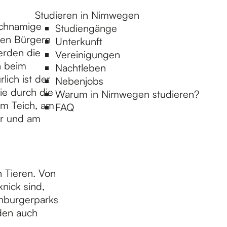
Studieren in Nimwegen
ichnamige
Studiengänge
den Bürgern
Unterkunft
erden die
Vereinigungen
h beim
Nachtleben
ich ist der
Nebenjobs
ie durch die
Warum in Nimwegen studieren?
am Teich, am
FAQ
er und am
 Tieren. Von
nick sind,
enburgerparks
den auch
.