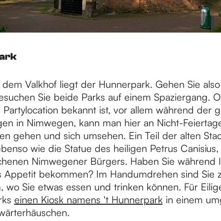
ark
 dem Valkhof liegt der Hunnerpark. Gehen Sie also
esuchen Sie beide Parks auf einem Spaziergang. O
 Partylocation bekannt ist, vor allem während der 
gen in Nimwegen, kann man hier an Nicht-Feiertagen
en gehen und sich umsehen. Ein Teil der alten Stad
ebenso wie die Statue des heiligen Petrus Canisius,
ochenen Nimwegener Bürgers. Haben Sie während I
s Appetit bekommen? Im Handumdrehen sind Sie z
, wo Sie etwas essen und trinken können. Für Eilig
rks
einen Kiosk namens 't Hunnerpark
in einem um
wärterhäuschen.