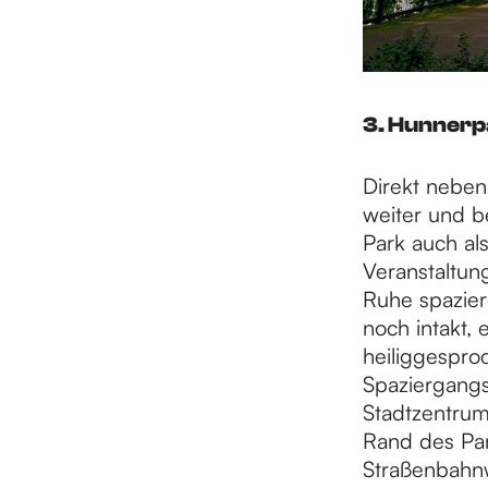
3. Hunnerp
Direkt neben
weiter und b
Park auch als
Veranstaltun
Ruhe spazier
noch intakt, 
heiliggespr
Spaziergang
Stadtzentrum
Rand des Pa
Straßenbahn