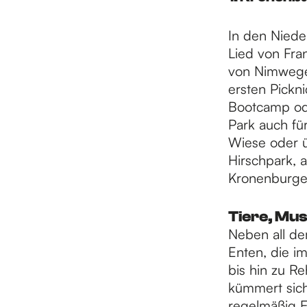
H
In den Nied
o
Lied von Fra
von Nimwegen
ersten Pickn
m
Bootcamp ode
Park auch fü
Wiese oder ü
e
Hirschpark, 
Kronenburge
p
Tiere, Mus
Neben all de
a
Enten, die i
bis hin zu R
g
kümmert sich
regelmäßig Ev