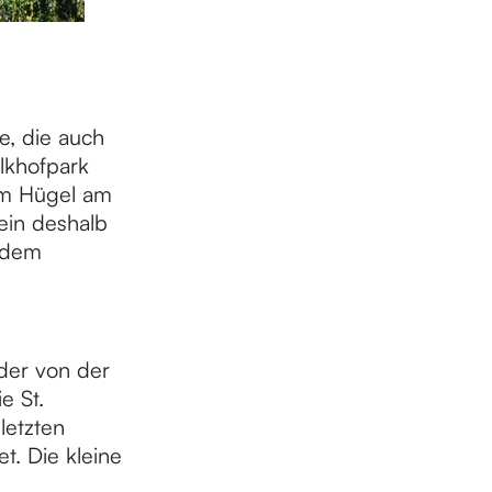
, die auch
lkhofpark
em Hügel am
lein deshalb
 dem
der von der
e St.
letzten
. Die kleine