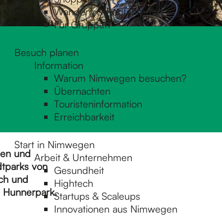
Wandern & Radfahren
Für Gruppen
Besuch planen
Information
Warum Nimwegen besuchen?
Übernachten
Touristeninformation
Erreichbarkeit
Start in Nimwegen
sen und
Arbeit & Unternehmen
dtparks von
Gesundheit
ch und
Hightech
 Hunnerpark.
Startups & Scaleups
Innovationen aus Nimwegen