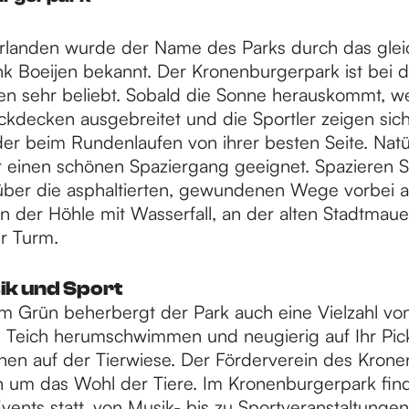
erlanden wurde der Name des Parks durch das gle
nk Boeijen bekannt. Der Kronenburgerpark ist bei 
 sehr beliebt. Sobald die Sonne herauskommt, w
ickdecken ausgebreitet und die Sportler zeigen sic
r beim Rundenlaufen von ihrer besten Seite. Natürl
r einen schönen Spaziergang geeignet. Spazieren S
ber die asphaltierten, gewundenen Wege vorbei 
an der Höhle mit Wasserfall, an der alten Stadtmau
r Turm.
ik und Sport
m Grün beherbergt der Park auch eine Vielzahl von
m Teich herumschwimmen und neugierig auf Ihr Pick
ehen auf der Tierwiese. Der Förderverein des Kron
 um das Wohl der Tiere. Im Kronenburgerpark fin
ents statt, von Musik- bis zu Sportveranstaltungen