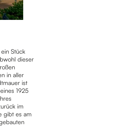
 ein Stück
bwohl dieser
großen
 in aller
tmauer ist
 eines 1925
hres
urück im
e gibt es am
gebauten