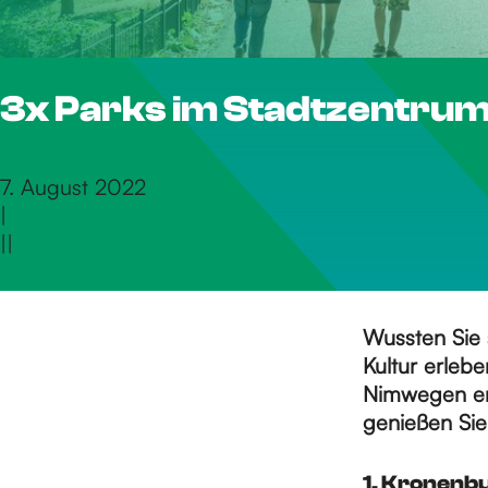
S
3x Parks im Stadtzentru
i
e
7. August 2022
|
|
|
z
u
Wussten Sie 
Kultur erleb
Nimwegen ent
r
genießen Sie
1. Kronenb