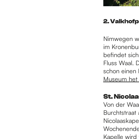
2. Valkhof
Nimwegen wä
im Kronenbur
befindet sic
Fluss Waal. D
schon einen 
Museum het 
St. Nicola
Von der Waal
Burchtstraat
Nicolaaskapel
Wochenende i
Kapelle wird