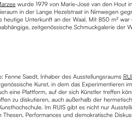
Marzee
wurde 1979 von Marie-José van den Hout i
rieraum in der Lange Hezelstraat in Nimwegen geg
re heutige Unterkunft an der Waal. Mit 850 m² war u
nabhängige, zeitgenössische Schmuckgalerie der We
: Fenne Saedt, Inhaber des Ausstellungsraums
RU
tgenössische Kunst, in dem das Experimentieren im
uch eine Plattform, auf der sich Künstler treffen k
affen zu diskutieren, auch außerhalb der hermetisc
unsthochschule. Im RUIS gibt es nicht nur Ausstel
 Thesen, Performances und demokratische Diskus