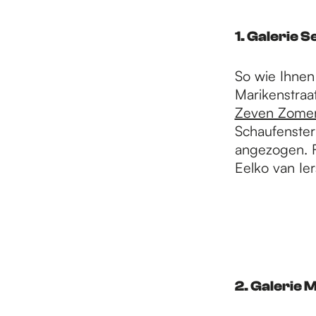
H
1. Galerie
o
So wie Ihnen
Marikenstra
m
Zeven Zome
Schaufenster
e
angezogen. Fü
Eelko van Ie
p
a
2. Galerie 
g