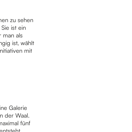
men zu sehen
Sie ist ein
r man als
ig ist, wählt
itiativen mit
ine Galerie
n der Waal.
maximal fünf
ntsteht.