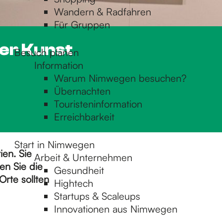
Wandern & Radfahren
Für Gruppen
der Kunst
Besuch planen
Information
Warum Nimwegen besuchen?
Übernachten
Touristeninformation
Erreichbarkeit
Start in Nimwegen
en. Sie
Arbeit & Unternehmen
en Sie die
Gesundheit
Orte sollten
Hightech
Startups & Scaleups
Innovationen aus Nimwegen