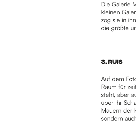
Die
Galerie 
kleinen Gale
e
zog sie in ih
die größte u
3. RUIS
Auf dem Foto
Raum für zei
steht, aber a
über ihr Sch
Mauern der K
sondern auch