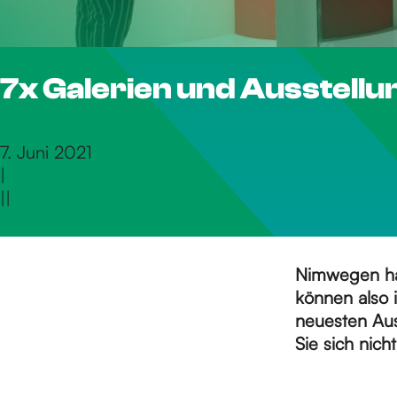
S
7x Galerien und Ausstell
i
e
7. Juni 2021
|
|
|
z
u
Nimwegen hat
können also 
neuesten Auss
r
Sie sich nich