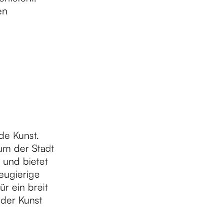
en
de Kunst.
um der Stadt
 und bietet
eugierige
r ein breit
nder Kunst