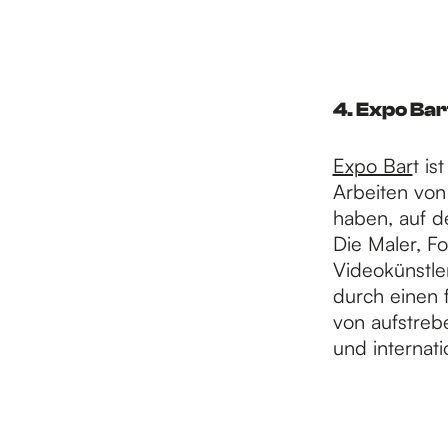
4. Expo Bar
Expo Bar
t is
Arbeiten von
haben, auf d
Die Maler, Fo
Videokünstle
durch einen f
von aufstreb
und internat