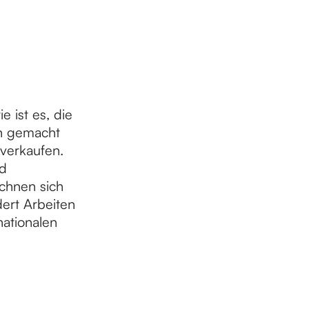
e ist es, die
en gemacht
 verkaufen.
nd
ichnen sich
dert Arbeiten
nationalen