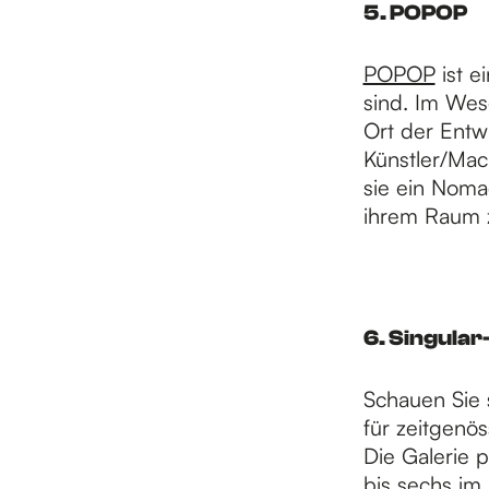
5. POPOP
POPOP
ist e
sind. Im Wese
Ort der Entw
Künstler/Mac
sie ein Nomad
ihrem Raum z
6. Singular
Schauen Sie s
für zeitgenö
Die Galerie p
bis sechs im