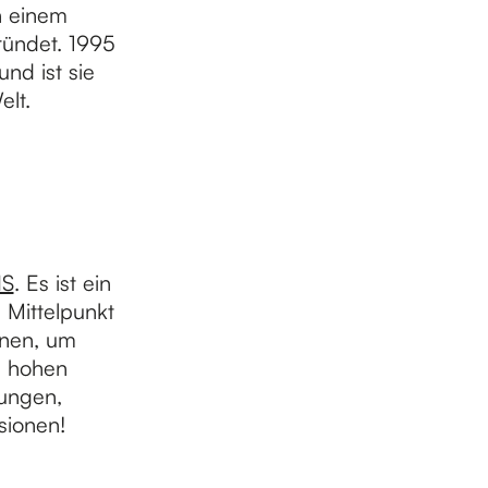
n einem
ründet. 1995
nd ist sie
lt.
IS
. Es ist ein
 Mittelpunkt
önnen, um
h hohen
lungen,
sionen!