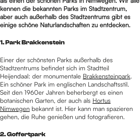
H
als einen der schönen Parks in Nimwegen. Wir alle
kennen die bekannten Parks im Stadtzentrum,
aber auch außerhalb des Stadtzentrums gibt es
o
einige schöne Naturlandschaften zu entdecken.
1. Park Brakkenstein
m
Einer der schönsten Parks außerhalb des
e
Stadtzentrums befindet sich im Stadtteil
Heijendaal: der monumentale
Brakkensteinpark
.
Ein schöner Park im englischen Landschaftsstil.
p
Seit den 1960er Jahren beherbergt es einen
botanischen Garten, der auch als
Hortus
Nimwegen
bekannt ist. Hier kann man spazieren
a
gehen, die Ruhe genießen und fotografieren.
g
2. Goffertpark