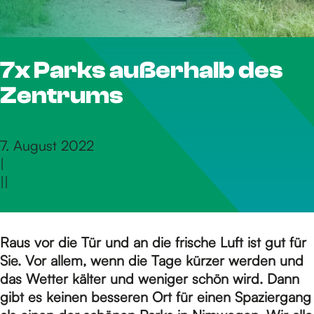
S
7x Parks außerhalb des
i
Zentrums
e
7. August 2022
|
z
|
|
u
Raus vor die Tür und an die frische Luft ist gut für
Sie. Vor allem, wenn die Tage kürzer werden und
r
das Wetter kälter und weniger schön wird. Dann
gibt es keinen besseren Ort für einen Spaziergang